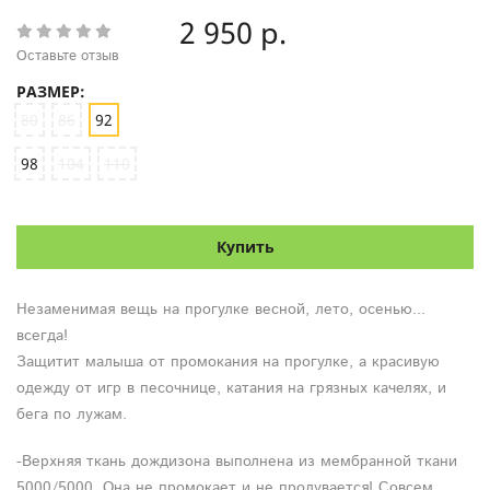
2 950 р.
Оставьте отзыв
РАЗМЕР:
80
86
92
98
104
110
Купить
Незаменимая вещь на прогулке весной, лето, осенью...
всегда!
Защитит малыша от промокания на прогулке, а красивую
одежду от игр в песочнице, катания на грязных качелях, и
бега по лужам.
-Верхняя ткань дождизона выполнена из мембранной ткани
5000/5000. Она не промокает и не продувается! Совсем.