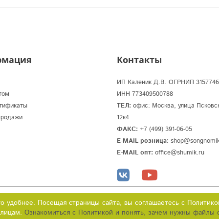
рмация
Контакты
ИП Каленик Д.В. ОГРНИП 3157746
том
ИНН 773409500788
тификаты
ТЕЛ:
офис: Москва, улица Псковс
продажи
12к4
ФАКС:
+7 (499) 391-06-05
E-MAIL розница:
shop@songnomik
E-MAIL опт:
office@shumik.ru
Юридическая инфо
го удобнее. Посещая страницы сайта, вы соглашаетесь с Политик
 лицам.
Ознакомиться с Политикой и понять, зачем нужны файлы с