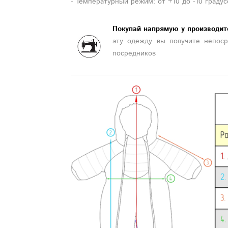
- Температурный режим: от +10 до -10 градус
Покупай напрямую у производит
эту одежду вы получите непоср
посредников