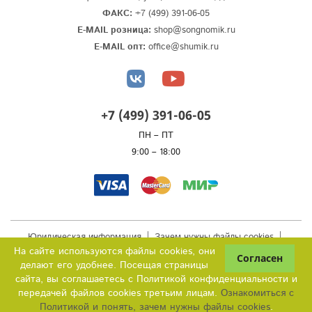
ФАКС:
+7 (499) 391-06-05
E-MAIL розница:
shop@songnomik.ru
E-MAIL опт:
office@shumik.ru
+7 (499) 391-06-05
ПН – ПТ
9:00 – 18:00
Юридическая информация
Зачем нужны файлы cookies
Публичная оферта
На сайте используются файлы cookies, они
делают его удобнее. Посещая страницы
© 2016-2024 ИП Каленик Д.В.
сайта, вы соглашаетесь с Политикой конфиденциальности и
передачей файлов cookies третьим лицам.
Ознакомиться с
Политикой и понять, зачем нужны файлы сookies
.