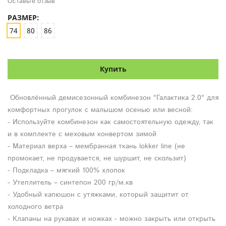
Оставьте отзыв
РАЗМЕР:
74
80
86
Купить
Обновлённый демисезонный комбинезон "Галактика 2.0" для
комфортных прогулок с малышом осенью или весной:
- Используйте комбинезон как самостоятельную одежду, так
и в комплекте с меховым конвертом зимой
- Материал верха – мембранная ткань lokker line (не
промокает, не продувается, не шуршит, не скользит)
- Подкладка – мягкий 100% хлопок
- Утеплитель – синтепон 200 гр/м.кв
- Удобный капюшон с утяжками, который защитит от
холодного ветра
- Клапаны на рукавах и ножках - можно закрыть или открыть