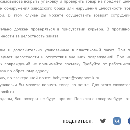
 самовывоза вскрыть упаковку и проверить товар на предмет цел
ае обнаружения заводского брака или нарушения целостности то
ой. В этом случае Вы можете осуществить возврат сотрудник
ельно должен проверяться в присутствии курьера. В противно
нности за целостность заказа.
вке и дополнительно упакованные в пластиковый пакет. При п
редмет целостности и отсутствия внешних повреждений. При н
их повреждений не принимайте посылку. Требуйте от работнико
аза по обратному адресу.
ну, по электронной почте: babystore@songnomik.ru
упаковки Вы можете вернуть товар по почте. Для этого свяжите
omik.ru
дены, Ваш возврат не будет принят. Посылка с товаром будет о
ПОДЕЛИТЬСЯ: