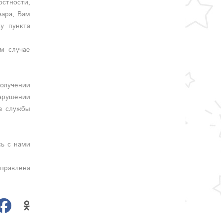
остности,
вара, Вам
у пункта
м случае
олучении
арушении
в службы
сь с нами
тправлена