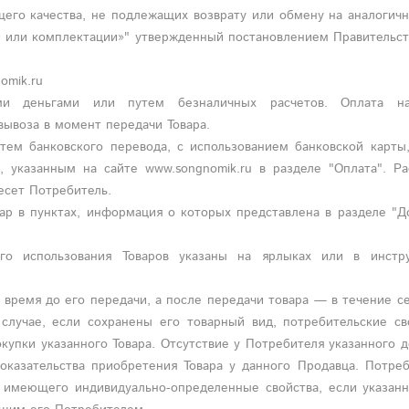
его качества, не подлежащих возврату или обмену на аналогич
ки или комплектации»" утвержденный постановлением Правительс
omik.ru
ыми деньгами или путем безналичных расчетов. Оплата н
вывоза в момент передачи Товара.
тем банковского перевода, с использованием банковской карты
 указанным на сайте www.songnomik.ru в разделе "Оплата". Ра
несет
Потребитель
.
вар в пунктах, информация о которых представлена в разделе "Д
ого использования Товаров указаны на ярлыках или в инстр
е время до его передачи, а после передачи товара — в течение с
случае, если сохранены его товарный вид, потребительские св
купки указанного Товара. Отсутствие у Потребителя указанного 
оказательства приобретения Товара у данного Продавца. Потре
, имеющего индивидуально-определенные свойства, если указан