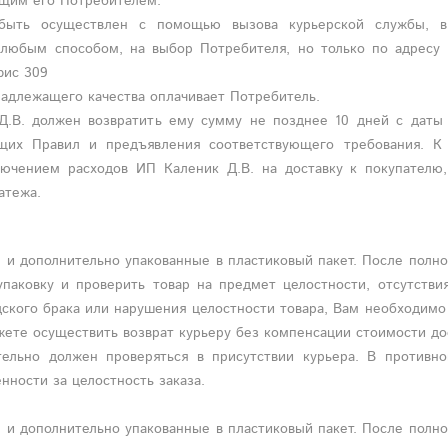
щим его Потребителем.
 быть осуществлен
с помощью вызова курьерской службы, в
и
любым способом, на выбор
Потребителя
, но только по адресу 
фис 309
 надлежащего качества оплачивает Потребитель.
Д.В. должен возвратить ему сумму не позднее 10 дней с даты 
ящих Правил и предъявления соответствующего требования. К 
ючением расходов ИП Каленик Д.В. на доставку к покупателю,
атежа.
е и дополнительно упакованные в пластиковый пакет. После полн
паковку и проверить товар на предмет целостности, отсутстви
дского брака или нарушения целостности товара, Вам необходимо
жете осуществить возврат курьеру без компенсации стоимости до
ельно должен проверяться в присутствии курьера. В противно
нности за целостность заказа.
е и дополнительно упакованные в пластиковый пакет. После полн