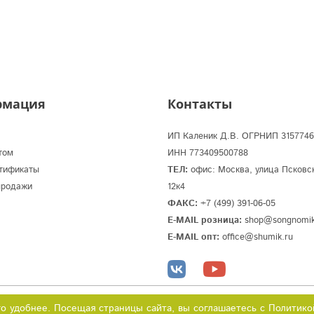
рмация
Контакты
ИП Каленик Д.В. ОГРНИП 3157746
том
ИНН 773409500788
тификаты
ТЕЛ:
офис: Москва, улица Псковс
продажи
12к4
ФАКС:
+7 (499) 391-06-05
E-MAIL розница:
shop@songnomik
E-MAIL опт:
office@shumik.ru
Юридическая инфо
го удобнее. Посещая страницы сайта, вы соглашаетесь с Политик