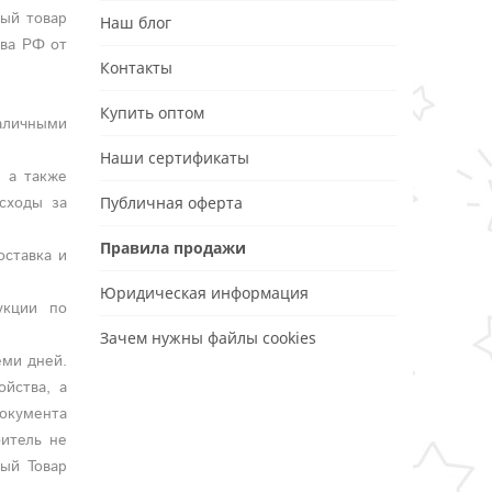
ный товар
Наш блог
тва РФ от
Контакты
Купить оптом
аличными
Наши сертификаты
, а также
сходы за
Публичная оферта
Правила продажи
оставка и
Юридическая информация
укции по
Зачем нужны файлы cookies
еми дней.
ойства, а
документа
битель не
ный Товар